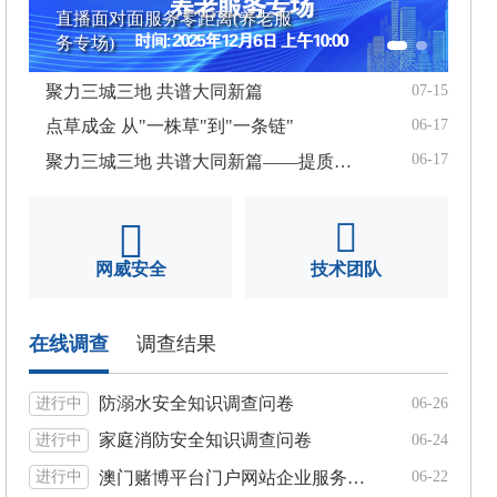
直播面对面服务零距离(就业创
（四）
06-29
企业破产信
业创业
社会保险
交管服务
其他
业专场)
台市直事业单位2026年公开招聘体检及
（三）
06-28
新生儿
07-15
聚力三城三地 共谱大同新篇

台市直事业单位2026年公开招聘试讲面
06-17
点草成金 从"一株草"到"一条链"
社会保障卡
批）综合成绩公告
06-26
更多
06-17
聚力三城三地 共谱大同新篇——提质算力产业 助推城市发展
台市直事业单位2026年公开招聘试讲面

第二批）
06-16

网威安全
技术团队
在线调查
调查结果
防溺水安全知识调查问卷
进行中
06-26
公共服务清单
"最多跑一次"清单
家庭消防安全知识调查问卷
进行中
06-24
澳门赌博平台门户网站企业服务需求调查问卷
进行中
06-22
"一次不用跑"清单
"网上办"清单