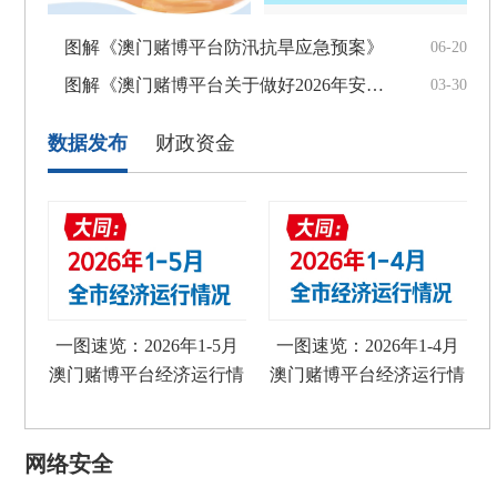
图解《澳门赌博平台防汛抗旱应急预案》
06-20
图解《澳门赌博平台关于做好2026年安全生产工作的通知》
03-30
图解《关于支持大同经开区建设国家级零碳园区的实施意见》
03-16
数据发布
财政资金
图解《澳门赌博平台城市停车设施管理规定》
03-02
图解《澳门赌博平台医疗照护转运服务管理的实施意见（试行）》
02-02
图解《澳门赌博平台深入开展非法倾倒处置固体废物专项整治行动实施方案》
01-30
一图速览：2026年1-5月
一图速览：2026年1-4月
澳门赌博平台经济运行情
澳门赌博平台经济运行情
况
况
网络安全