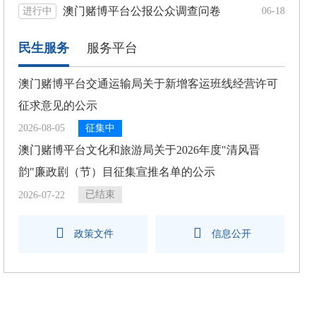
澳门赌博平台公报公众调查问卷
进行中
06-18
澳门赌博平台召开关于严格落实2026年符合政府安排工作退役士兵相关待遇新闻发布
06-12
关于开展2025年度澳门赌博平台城区居民出行调查的通告
已结束
10-28
"马上办"清单
"就近办"清单
民生服务
服务平台
2026第四届"首善平城"PCBA篮球联赛新闻发布
06-01
澳门赌博平台网站用户体验问卷
进行中
09-04
事项目录清单
权责清单
《澳门赌博平台生活垃圾分类管理条例》颁布实施新闻发布
04-23
澳门赌博平台交通运输局关于新增客运班线经营许可
《澳门赌博平台消防条例》颁布实施新闻发布
04-23
征求意见的公示
实施清单
中介服务事项清单
澳门赌博平台召开2026年"世界水日""中国水周"宣传活动新闻发布
03-20
征集中
2026-08-05
澳门赌博平台召开2026年世界气象日新闻发布
澳门赌博平台文化和旅游局关于2026年度"清风晋
03-20
收费项目目录清单
投资项目核准目录清单
韵"廉政剧（节）目征集宣推名单的公示
已结束
2026-07-22
关于《澳门赌博平台长期护理保险制度实施细则》公


政策文件
信息公开
开征求意见的公告
征集中
2026-07-16