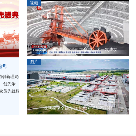
视频
大同：湖东电厂2号机组锅炉点火一次成功
图片
社会保障
务教育信息的情
社保领域设计提供群众眼中的沉浸式、情
教育服务事项、
景式一件事服务。
息。
源网荷储全链发力 绿电奔涌势不可挡