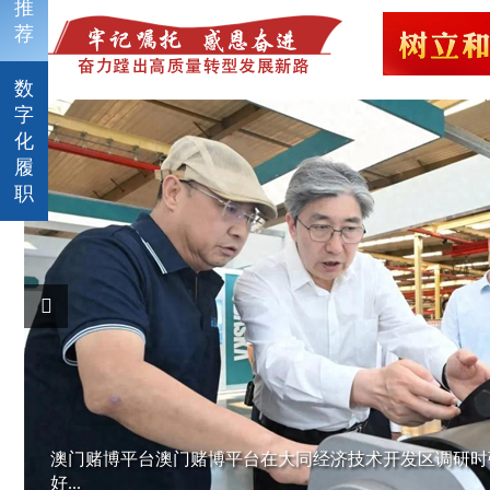
推
荐
数
字
化
履
职

中共山西省委十二届十二次全会举行 省委常委会主持会...