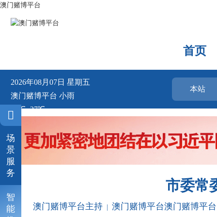
澳门赌博平台
首页
2026年08月07日
星期五
本站
澳门赌博平台
小雨
16℃~27℃

场
景
服
务
市委常
智
澳门赌博平台主持
澳门赌博平台澳门赌博平台
|
能