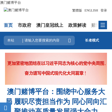
澳门赌博平台
繁體版
ENGLISH
登录
首页
市政府
澳门皇冠线上
政策解读
赌博平台

本站
长者模式
澳门赌博平台：围绕中心服务大
局 履职尽责担当作为 同心同向汇

聚推动高质量发展强大合力