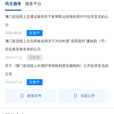
民生服务
服务平台
澳门皇冠线上交通运输局关于新增客运班线经营许可征求意见的公
示
征集中
2026-08-05
澳门皇冠线上文化和旅游局关于2026年度"清风晋韵"廉政剧（节）
目征集宣推名单的公示
已结束
2026-07-22
关于《澳门皇冠线上长期护理保险制度实施细则》公开征求意见的
公告
征集中
2026-07-16


政策文件
信息公开