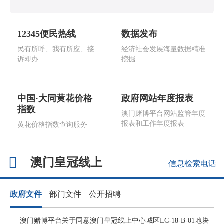
澳门赌博平台在云冈区调研时强调：改造升级传统产业 培育壮
大新兴产业 在全市转型发展大局中走在前勇争先
08-02
12345便民热线
数据发布
市领导走访慰问驻同部队官兵
08-02
民有所呼、我有所应、接
经济社会发展海量数据精准
诉即办
挖掘
中国·大同黄花价格
政府网站年度报表
指数
澳门赌博平台网站监管年度
报表和工作年度报表
黄花价格指数查询服务

澳门皇冠线上
信息检索电话
政府文件
部门文件
公开招聘
澳门赌博平台关于同意澳门皇冠线上中心城区LC-18-B-01地块