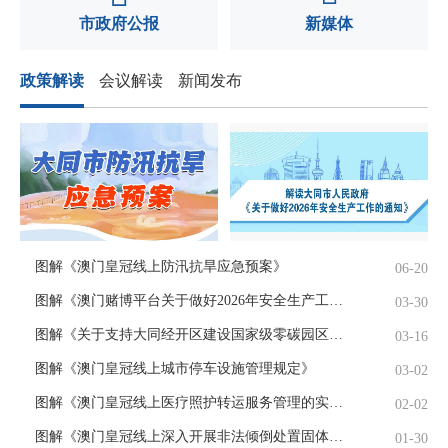
市政府公报
新媒体
政策解读
会议解读
新闻发布
图解《澳门皇冠线上防汛抗旱应急预案》
06-20
图解《澳门赌博平台关于做好2026年安全生产工作的通知》
03-30
图解《关于支持大同经开区建设国家级零碳园区的实施意见》
03-16
图解《澳门皇冠线上城市停车设施管理规定》
03-02
图解《澳门皇冠线上医疗照护转运服务管理的实施意见（试行）》
02-02
图解《澳门皇冠线上深入开展非法倾倒处置固体废物专项整治行动实施方案》
01-30